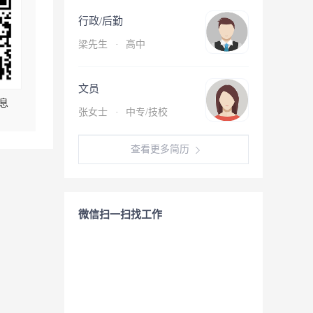
行政/后勤
梁先生
·
高中
文员
息
张女士
·
中专/技校
查看更多简历
微信扫一扫找工作