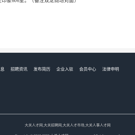
印象606室。（备注双龙商场对面）
信息
招聘资讯
发布简历
企业入驻
会员中心
法律申明
们
大关人才网,大关招聘网,大关人才市场,大关人事人才网