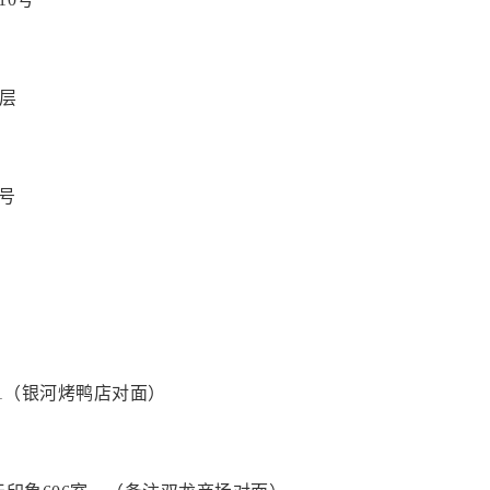
1层
2号
01（银河烤鸭店对面）